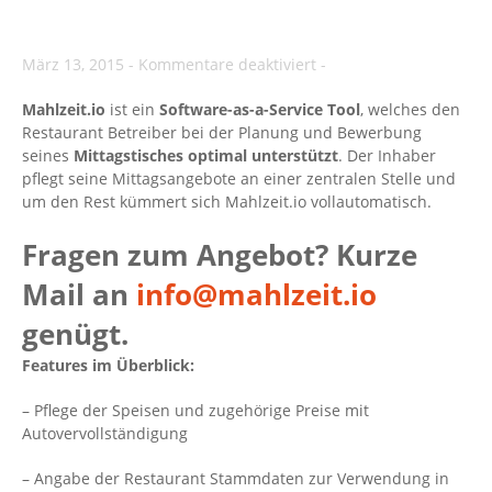
für
März 13, 2015
-
Kommentare deaktiviert
-
Über
Mahlzeit.io
ist ein
Software-as-a-Service Tool
mahlzeit.io
, welches den
Restaurant Betreiber bei der Planung und Bewerbung
seines
Mittagstisches optimal unterstützt
. Der Inhaber
pflegt seine Mittagsangebote an einer zentralen Stelle und
um den Rest kümmert sich Mahlzeit.io vollautomatisch.
Fragen zum Angebot? Kurze
Mail an
info@mahlzeit.io
genügt.
Features im Überblick:
– Pflege der Speisen und zugehörige Preise mit
Autovervollständigung
– Angabe der Restaurant Stammdaten zur Verwendung in